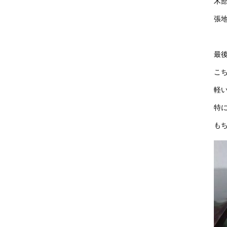
木
張
最
こち
軽
特
も