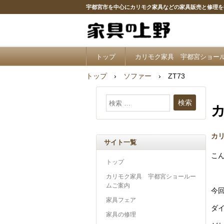
宇都宮市を中心にカリモク家具などの家具販売と修理を
トップ
カリモク家具 宇都宮ショー
トップ
›
ソファー
›
ZT73
カ
サイト一覧
こ
トップ
カリモク家具 宇都宮ショールー
ムご案内
今
家具フェア
ダ
家具の修理