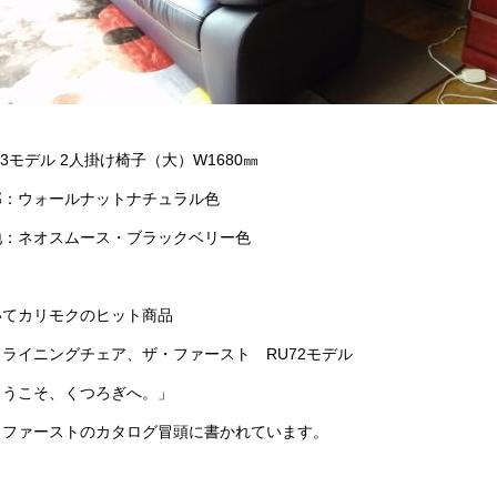
73モデル 2人掛け椅子（大）W1680㎜
部：ウォールナットナチュラル色
地：ネオスムース・ブラックベリー色
いてカリモクのヒット商品
クライニングチェア、ザ・ファースト RU72モデル
ようこそ、くつろぎへ。」
・ファーストのカタログ冒頭に書かれています。