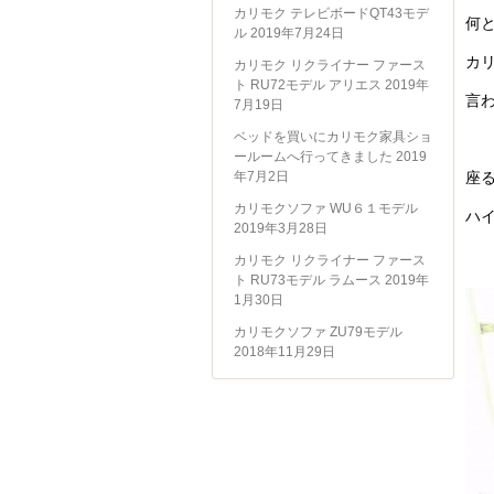
カリモク テレビボードQT43モデ
何
ル
2019年7月24日
カ
カリモク リクライナー ファース
ト RU72モデル アリエス
2019年
言
7月19日
ベッドを買いにカリモク家具ショ
ールームへ行ってきました
2019
年7月2日
座
カリモクソファ WU６１モデル
ハ
2019年3月28日
カリモク リクライナー ファース
ト RU73モデル ラムース
2019年
1月30日
カリモクソファ ZU79モデル
2018年11月29日