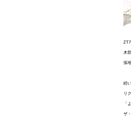
ZT
木
張
続
リ
「
ザ